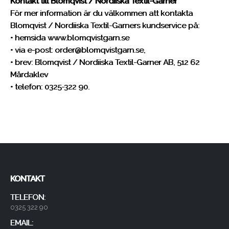
Kontakt till Blomqvist / Nordiiska Textil-Garner
För mer information är du välkommen att kontakta
Blomqvist / Nordiiska Textil-Garners kundservice på:
• hemsida www.blomqvistgarn.se
• via e-post: order@blomqvistgarn.se,
• brev: Blomqvist / Nordiiska Textil-Garner AB, 512 62
Mårdaklev
• telefon: 0325-322 90.
KONTAKT
TELEFON:
0325 322 90
EMAIL: