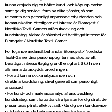
kunna erbjuda dig en bättre kund- och köpupplevelse
samt ge dig service i form av olika tjänster, så som
relevanta och personligt anpassade erbjudanden och
kommunikation. Ytterligare ett intresse är Blomqvist /
Nordiiska Textil-Garners affärsutveckling och
kundstrategi. Vidare är säkerhet ett berättigat intresse för
Blomqvist / Nordiiska Textil-Garner.
För följande ändamål behandlar Blomqvist / Nordiiska
Textil-Garner dina personuppgifter med stöd av ett
berättigat intresse (laglig grund) enligt art. 6 (1) f i den
allmänna dataskyddsförordningen:
• För att kunna skicka erbjudanden och
direktmarknadsföring, såväl generell som personligt
anpassad;
• För kund- och marknadsanalys, affärsutveckling,
kundstrategi, samt förbättra våra tjänster för dig så att de
presenteras på ett effektivt sätt; • Ge dig den kundservice
och hjälp som du behöver rörande våra tjänster;