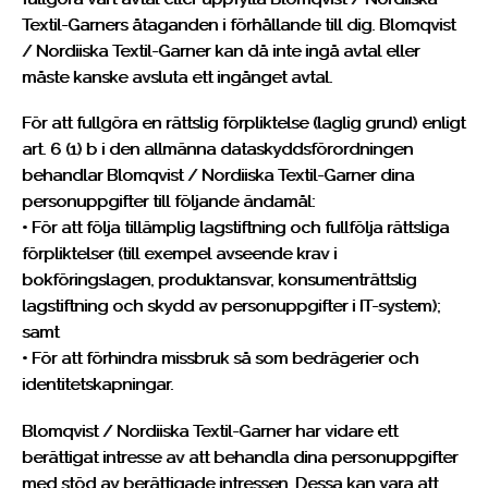
Textil-Garners åtaganden i förhållande till dig. Blomqvist
/ Nordiiska Textil-Garner kan då inte ingå avtal eller
måste kanske avsluta ett ingånget avtal.
För att fullgöra en rättslig förpliktelse (laglig grund) enligt
art. 6 (1) b i den allmänna dataskyddsförordningen
behandlar Blomqvist / Nordiiska Textil-Garner dina
personuppgifter till följande ändamål:
• För att följa tillämplig lagstiftning och fullfölja rättsliga
förpliktelser (till exempel avseende krav i
bokföringslagen, produktansvar, konsumenträttslig
lagstiftning och skydd av personuppgifter i IT-system);
samt
• För att förhindra missbruk så som bedrägerier och
identitetskapningar.
Blomqvist / Nordiiska Textil-Garner har vidare ett
berättigat intresse av att behandla dina personuppgifter
med stöd av berättigade intressen. Dessa kan vara att