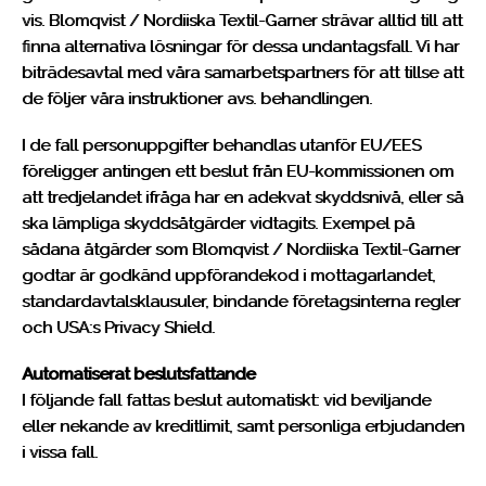
vis. Blomqvist / Nordiiska Textil-Garner strävar alltid till att
finna alternativa lösningar för dessa undantagsfall. Vi har
biträdesavtal med våra samarbetspartners för att tillse att
de följer våra instruktioner avs. behandlingen.
I de fall personuppgifter behandlas utanför EU/EES
föreligger antingen ett beslut från EU-kommissionen om
att tredjelandet ifråga har en adekvat skyddsnivå, eller så
ska lämpliga skyddsåtgärder vidtagits. Exempel på
sådana åtgärder som Blomqvist / Nordiiska Textil-Garner
godtar är godkänd uppförandekod i mottagarlandet,
standardavtalsklausuler, bindande företagsinterna regler
och USA:s Privacy Shield.
Automatiserat beslutsfattande
I följande fall fattas beslut automatiskt: vid beviljande
eller nekande av kreditlimit, samt personliga erbjudanden
i vissa fall.