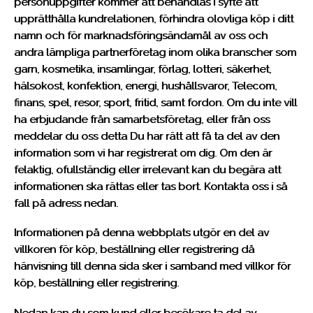
personuppgifter kommer att behandlas i syfte att
upprätthålla kundrelationen, förhindra olovliga köp i ditt
namn och för marknadsföringsändamål av oss och
andra lämpliga partnerföretag inom olika branscher som
garn, kosmetika, insamlingar, förlag, lotteri, säkerhet,
hälsokost, konfektion, energi, hushållsvaror, Telecom,
finans, spel, resor, sport, fritid, samt fordon. Om du inte vill
ha erbjudande från samarbetsföretag, eller från oss
meddelar du oss detta Du har rätt att få ta del av den
information som vi har registrerat om dig. Om den är
felaktig, ofullständig eller irrelevant kan du begära att
informationen ska rättas eller tas bort. Kontakta oss i så
fall på adress nedan.
Informationen på denna webbplats utgör en del av
villkoren för köp, beställning eller registrering då
hänvisning till denna sida sker i samband med villkor för
köp, beställning eller registrering.
Nedan kan du som kund eller besökare ta del av