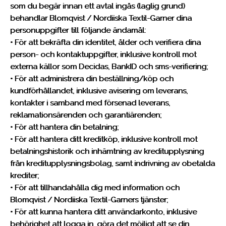
som du begär innan ett avtal ingås (laglig grund)
behandlar Blomqvist / Nordiiska Textil-Garner dina
personuppgifter till följande ändamål:
• För att bekräfta din identitet, ålder och verifiera dina
person- och kontaktuppgifter, inklusive kontroll mot
externa källor som Decidas, BankID och sms-verifiering;
• För att administrera din beställning/köp och
kundförhållandet, inklusive avisering om leverans,
kontakter i samband med försenad leverans,
reklamationsärenden och garantiärenden;
• För att hantera din betalning;
• För att hantera ditt kreditköp, inklusive kontroll mot
betalningshistorik och inhämtning av kreditupplysning
från kreditupplysningsbolag, samt indrivning av obetalda
krediter;
• För att tillhandahålla dig med information och
Blomqvist / Nordiiska Textil-Garners tjänster;
• För att kunna hantera ditt användarkonto, inklusive
behörighet att logga in, göra det möjligt att se din