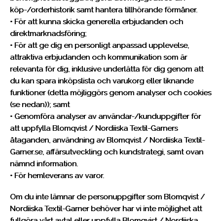
köp-/orderhistorik samt hantera tillhörande förmåner.
• För att kunna skicka generella erbjudanden och
direktmarknadsföring;
• För att ge dig en personligt anpassad upplevelse,
attraktiva erbjudanden och kommunikation som är
relevanta för dig, inklusive underlätta för dig genom att
du kan spara inköpslista och varukorg eller liknande
funktioner (detta möjliggörs genom analyser och cookies
(se nedan)); samt
• Genomföra analyser av användar-/kunduppgifter för
att uppfylla Blomqvist / Nordiiska Textil-Garners
åtaganden, användning av Blomqvist / Nordiiska Textil-
Garner.se, affärsutveckling och kundstrategi, samt ovan
nämnd information.
• För hemleverans av varor.
Om du inte lämnar de personuppgifter som Blomqvist /
Nordiiska Textil-Garner behöver har vi inte möjlighet att
fullgöra vårt avtal eller uppfylla Blomqvist / Nordiiska